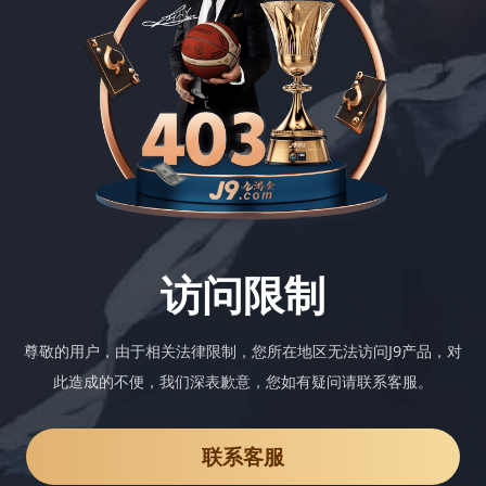
访问限制
尊敬的用户，由于相关法律限制，您所在地区无法访问J9产品，对
此造成的不便，我们深表歉意，您如有疑问请联系客服。
联系客服