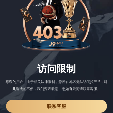
访问限制
尊敬的用户，由于相关法律限制，您所在地区无法访问J9产品，对
此造成的不便，我们深表歉意，您如有疑问请联系客服。
联系客服