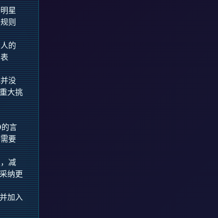
全明星
赛规则
有人的
则表
试并没
重大挑
D的言
都需要
性，减
采纳更
并加入