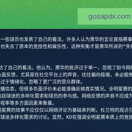
连一些球员也发表了自己的看法。许多人认为萧华的言论直指赛
也失去了原本的竞技性和娱乐性，这种失衡才是萧华所说的“失
达了自己的看法。他认为，萧华的批评过于单一，忽视了如今网
负面反馈，尤其是在社交平台上的声音，往往偏向极端，未必能
往过于情绪化，忽略了更广泛的受众群体。
传播信息，但很多负面评价未必能准确反映真实情况。全明星赛
包括球迷的多样化需求和球员的参与感。网络反馈的声音不应成
收视率等多方面因素来衡量。
明星赛的效果不应仅仅以网络评论为基础来判断。杜兰特的观点
球迷多样化需求的讨论。显然，KD在强调全明星赛本质上的竞