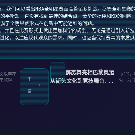
应，我们可以看出NBA全明星赛面临着诸多挑战。尽管全明星赛
的平衡却一直没有找到最佳的结合点。萧华的批评和KD的回应
暴露了全明星赛形式在创新中可能遇到的问题。
动，并且在比赛形式上做出更加科学的规划。无论是通过引入新技
断进化，以适应现代观众的需求。同时，也应当保持赛事的本质魅
霹雳舞亮相巴黎奥运
文以申花
好的，
下
来取得
求，为“
从街头文化到竞技舞台...
一
篇