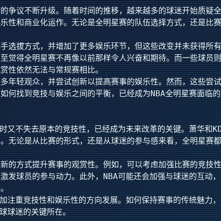
临的争议不断升级。随着时间的推移，越来越多的球迷开始质疑
娱乐性和商业化运作。无论是全明星赛的队伍选择方式，还是比
选手选拔方式，并增加了更多娱乐环节，但这些改变并未获得所
甚至觉得全明星赛不再像以前那样令人兴奋和期待。而一些球员
观赏性依然无法与常规赛相比。
更多年轻观众，并尝试创新以提高赛事的娱乐性。然而，这些尝
如何找到竞技与娱乐之间的平衡，已经成为NBA全明星赛面临的
同时又不失去原本的竞技性，已经成为未来改革的关键。萧华和K
向。无论是从比赛的形式，还是从球迷的参与感来看，全明星赛
过新的方式提升赛事的观赏性。例如，可以考虑加强比赛的竞技
激发球员的参与动力。此外，NBA可能还会加强与球迷的互动，
求。
更加注重竞技性和娱乐性的方向发展。如何保持赛事的传统魅力，
全球球迷的关键所在。