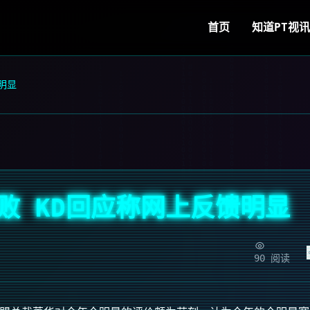
首页
知道
PT视讯
明显
败 KD回应称网上反馈明显
90
阅读