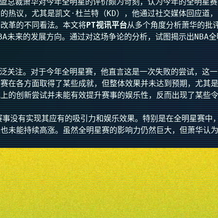
联盟总裁萧华对今年全明星的评价颇为苛刻，认为今年的全明星赛
的热议，尤其是凯文·杜兰特（KD），他通过社交媒体回应道，
赛改革的不同看法。本文将
PT视讯平台
从多个角度分析萧华的批评
BA未来的发展方向。通过对这场争论的分析，试图揭示出NBA全
。
广泛关注。对于今年全明星赛，他直言这是一次失败的尝试，这一
星赛在各方面取得了某些成就，但整体效果并未达到预期，尤其
式上的创新尝试并未能有效提升赛事的娱乐性，反而出现了某些
赛事没有实现其应有的吸引力和娱乐效果。特别是在全明星赛中
趣也未能持续高涨。虽然全明星赛的影响力仍然巨大，但萧华认