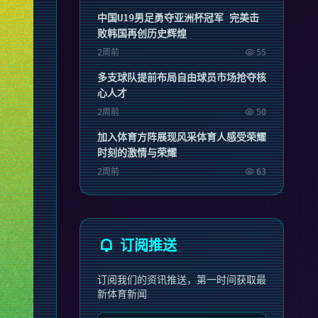
中国U19男足勇夺亚洲杯冠军 完美击
败韩国再创历史辉煌
2周前
55
多支球队提前布局自由球员市场抢夺核
心人才
2周前
50
加入体育方阵展现风采体育人感受荣耀
时刻的激情与荣耀
2周前
63
订阅推送
订阅我们的资讯推送，第一时间获取最
新体育新闻