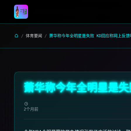
/
体育要闻
/
萧华称今年全明星是失败 KD回应称网上反馈
萧华称今年全明星是失
2个月前