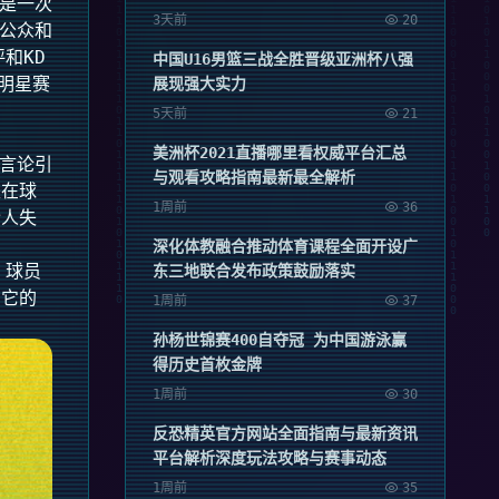
是一次
3天前
20
公众和
和KD
中国U16男篮三战全胜晋级亚洲杯八强
明星赛
展现强大实力
5天前
21
美洲杯2021直播哪里看权威平台汇总
言论引
与观看攻略指南最新最全解析
是在球
1周前
36
令人失
深化体教融合推动体育课程全面开设广
，球员
东三地联合发布政策鼓励落实
为它的
1周前
37
孙杨世锦赛400自夺冠 为中国游泳赢
得历史首枚金牌
1周前
30
反恐精英官方网站全面指南与最新资讯
平台解析深度玩法攻略与赛事动态
1周前
35